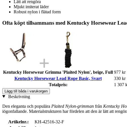
Lätt att rengöra
Mjukt imiterat läder
Robust nylon i flätad form
Ofta köpt tillsammans med Kentucky Horsewear Lead
Kentucky Horsewear Grimma 'Plaited Nylon', beige, Full
977 kr
Kentucky Horsewear Lead Rope Basic, Svart
330 kr
Totalpris:
1 307 
Lägg till båda i varukorgen
Beskrivning
Den eleganta och populära
Plaited Nylon-grimman
från
Kentucky Ho
iögonfallande. Materialstrukturen har fördelen att den är lätt att re
Artikelnr.:
KH-42516-32-F