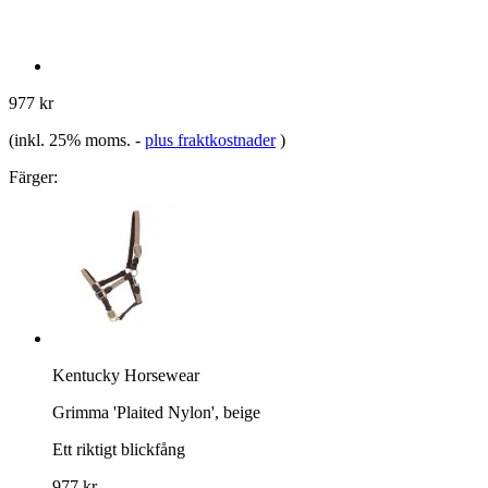
977 kr
(inkl. 25% moms.
-
plus fraktkostnader
)
Färger:
Kentucky Horsewear
Grimma 'Plaited Nylon', beige
Ett riktigt blickfång
977 kr