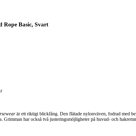
 Rope Basic, Svart
kr
rsewear
är ett riktigt blickfång. Den flätade nylonväven, fodrad med b
ngöra. Grimman har också två justeringsmöjligheter på huvud- och hakrem