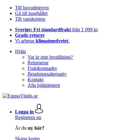
Till huvudmenyn
Gå till innehållet
Till varukorgen
Sverige: Fri standardfrakt
från 1 099 kr
Gratis returer
Vi arbetar
klimatmedvetet
.
Hjälp
Var är min beställning?
Returnerar
Fraktkostnader
Betalningsalternativ
Kontakt
Alla hjälpämnen
Logga in
Registrera nu
Är du
ny här?
Skapa konto