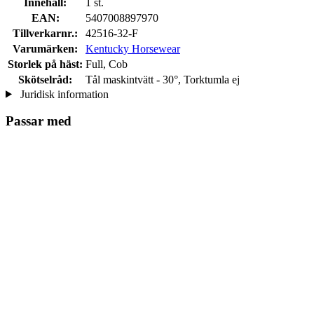
Innehåll:
1 st.
EAN:
5407008897970
Tillverkarnr.:
42516-32-F
Varumärken:
Kentucky Horsewear
Storlek på häst:
Full, Cob
Skötselråd:
Tål maskintvätt - 30°, Torktumla ej
Juridisk information
Passar med