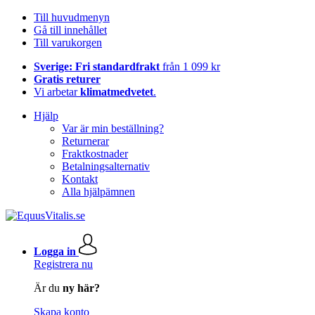
Till huvudmenyn
Gå till innehållet
Till varukorgen
Sverige: Fri standardfrakt
från 1 099 kr
Gratis returer
Vi arbetar
klimatmedvetet
.
Hjälp
Var är min beställning?
Returnerar
Fraktkostnader
Betalningsalternativ
Kontakt
Alla hjälpämnen
Logga in
Registrera nu
Är du
ny här?
Skapa konto