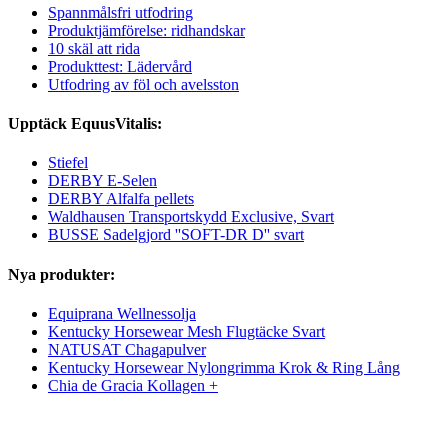
Spannmålsfri utfodring
Produktjämförelse: ridhandskar
10 skäl att rida
Produkttest: Lädervård
Utfodring av föl och avelsston
Upptäck EquusVitalis:
Stiefel
DERBY E-Selen
DERBY Alfalfa pellets
Waldhausen Transportskydd Exclusive, Svart
BUSSE Sadelgjord ''SOFT-DR D'' svart
Nya produkter:
Equiprana Wellnessolja
Kentucky Horsewear Mesh Flugtäcke Svart
NATUSAT Chagapulver
Kentucky Horsewear Nylongrimma Krok & Ring Lång
Chia de Gracia Kollagen +