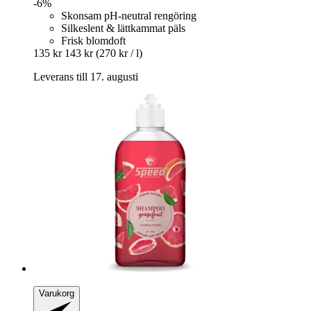
-6%
Skonsam pH-neutral rengöring
Silkeslent & lättkammat päls
Frisk blomdoft
135 kr
143 kr
(270 kr / l)
Leverans till 17. augusti
Varukorg