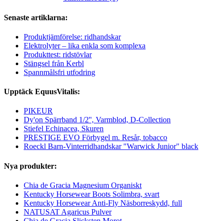
Senaste artiklarna:
Produktjämförelse: ridhandskar
Elektrolyter – lika enkla som komplexa
Produkttest: ridstövlar
Stängsel från Kerbl
Spannmålsfri utfodring
Upptäck EquusVitalis:
PIKEUR
Dy'on Spärrband 1/2'', Varmblod, D-Collection
Stiefel Echinacea, Skuren
PRESTIGE EVO Förbygel m. Resår, tobacco
Roeckl Barn-Vinterridhandskar "Warwick Junior" black
Nya produkter:
Chia de Gracia Magnesium Organiskt
Kentucky Horsewear Boots Solimbra, svart
Kentucky Horsewear Anti-Fly Näsborreskydd, full
NATUSAT Agaricus Pulver
Chia de Gracia Slicksten Morot