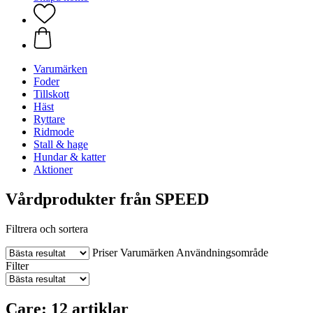
Varumärken
Foder
Tillskott
Häst
Ryttare
Ridmode
Stall & hage
Hundar & katter
Aktioner
Vårdprodukter från SPEED
Filtrera och sortera
Priser
Varumärken
Användningsområde
Filter
Care: 12 artiklar