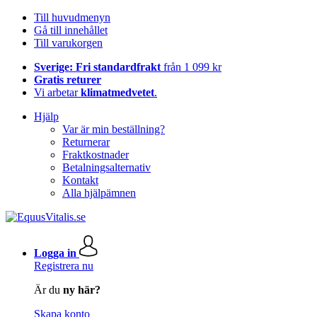
Till huvudmenyn
Gå till innehållet
Till varukorgen
Sverige: Fri standardfrakt
från 1 099 kr
Gratis returer
Vi arbetar
klimatmedvetet
.
Hjälp
Var är min beställning?
Returnerar
Fraktkostnader
Betalningsalternativ
Kontakt
Alla hjälpämnen
Logga in
Registrera nu
Är du
ny här?
Skapa konto