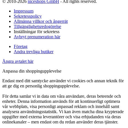
© 2010-2026
niceshops GmbH
- All rights reserved.
Impressum
Sekretesspolicy
Allmänna villkor och ångerrät
Tillgänglighetsredogörelse
Inställningar för sekretess
Avbryt prenumeration här
Företag
Andra trevliga butiker
Ångra avtalet här
Anpassa din shoppingupplevelse
Endast med ditt samtycke använder vi cookies och annan teknik för
att ge dig en personlig shoppingupplevelse.
För detta samlar vi in data om våra användare, deras beteende och
enheter. Denna information används för att kontinuerligt optimera
vår webbplats, visa personligt anpassad reklam och innehåll samt
analysera användningsstatistik. Vi kan även matcha dina krypterade
uppgifter med externa leverantörer och visa erbjudanden via deras
onlinekanaler – men endast om du redan använder deras tjänster.