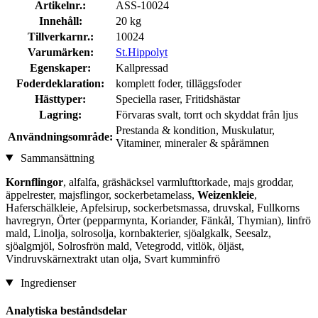
Artikelnr.:
ASS-10024
Innehåll:
20 kg
Tillverkarnr.:
10024
Varumärken:
St.Hippolyt
Egenskaper:
Kallpressad
Foderdeklaration:
komplett foder, tilläggsfoder
Hästtyper:
Speciella raser, Fritidshästar
Lagring:
Förvaras svalt, torrt och skyddat från ljus
Prestanda & kondition, Muskulatur,
Användningsområde:
Vitaminer, mineraler & spårämnen
Sammansättning
Kornflingor
, alfalfa, gräshäcksel varmlufttorkade, majs groddar,
äppelrester, majsflingor, sockerbetamelass,
Weizenkleie
,
Haferschälkleie, Apfelsirup, sockerbetsmassa, druvskal, Fullkorns
havregryn, Örter (pepparmynta, Koriander, Fänkål, Thymian), linfrö
mald, Linolja, solrosolja, kornbakterier, sjöalgkalk, Seesalz,
sjöalgmjöl, Solrosfrön mald, Vetegrodd, vitlök, öljäst,
Vindruvskärnextrakt utan olja, Svart kumminfrö
Ingredienser
Analytiska beståndsdelar