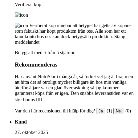
Verifierat köp
Verifierat köp innebär att betyget har getts av köpare
som faktiskt har köpt produkten från oss. Alla som har ett
kundkonto hos oss kan dock betygsätta produkten.
Stäng
meddelandet
Betygsatt med 5 från 5 stjärnor.
Rekommenderas
Har använt NutriStar i många år, så fodret vet jag är bra, men
att hitta det så otroligt mycket billigare än hos min vanliga
återförsäljare var en glad överraskning så jag kommer
garanterat köpa från er igen. Den snabba leveranstiden var en
stor bonus 👍🏻
Var den här recensionen till hjälp för dig?
(1)
(0)
Ja
Nej
Kund
27. oktober 2025