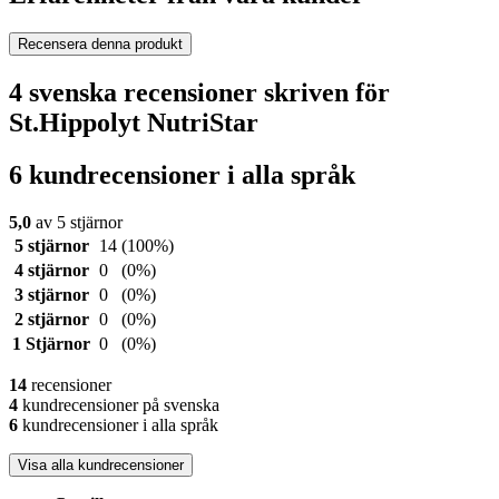
Recensera denna produkt
4 svenska recensioner skriven för
St.Hippolyt NutriStar
6 kundrecensioner i alla språk
5,0
av 5 stjärnor
5 stjärnor
14
(100%)
4 stjärnor
0
(0%)
3 stjärnor
0
(0%)
2 stjärnor
0
(0%)
1 Stjärnor
0
(0%)
14
recensioner
4
kundrecensioner på svenska
6
kundrecensioner i alla språk
Visa alla kundrecensioner