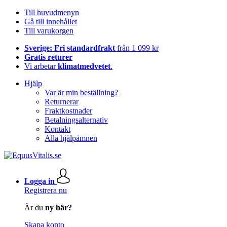
Till huvudmenyn
Gå till innehållet
Till varukorgen
Sverige: Fri standardfrakt
från 1 099 kr
Gratis returer
Vi arbetar
klimatmedvetet
.
Hjälp
Var är min beställning?
Returnerar
Fraktkostnader
Betalningsalternativ
Kontakt
Alla hjälpämnen
Logga in
Registrera nu
Är du
ny här?
Skapa konto