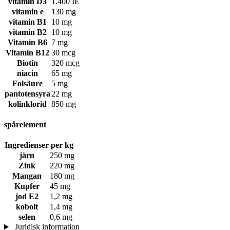
vitamin D3
1.400 IE
vitamin e
130 mg
vitamin B1
10 mg
vitamin B2
10 mg
Vitamin B6
7 mg
Vitamin B12
30 mcg
Biotin
320 mcg
niacin
65 mg
Folsäure
5 mg
pantotensyra
22 mg
kolinklorid
850 mg
spårelement
Ingredienser
per kg
järn
250 mg
Zink
220 mg
Mangan
180 mg
Kupfer
45 mg
jod E2
1,2 mg
kobolt
1,4 mg
selen
0,6 mg
Juridisk information