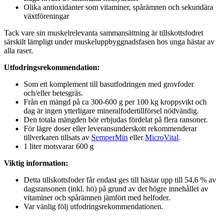
Olika antioxidanter som vitaminer, spårämnen och sekundära
växtföreningar
Tack vare sin muskelrelevanta sammansättning är tillskottsfodret
särskilt lämpligt under muskeluppbyggnadsfasen hos unga hästar av
alla raser.
Utfodringsrekommendation:
Som ett komplement till basutfodringen med grovfoder
och/eller betesgräs.
Från en mängd på ca 300-600 g per 100 kg kroppsvikt och
dag är ingen ytterligare mineralfodertillförsel nödvändig.
Den totala mängden bör erbjudas fördelat på flera ransoner.
För lägre doser eller leveransunderskott rekommenderar
tillverkaren tillsats av
SemperMin
eller
MicroVital
.
1 liter motsvarar 600 g
Viktig information:
Detta tillskottsfoder får endast ges till hästar upp till 54,6 % av
dagsransonen (inkl. hö) på grund av det högre innehållet av
vitaminer och spårämnen jämfört med helfoder.
Var vänlig följ utfodringsrekommendationen.