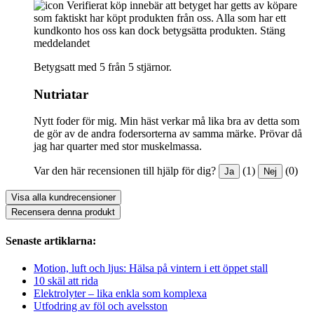
Verifierat köp innebär att betyget har getts av köpare
som faktiskt har köpt produkten från oss. Alla som har ett
kundkonto hos oss kan dock betygsätta produkten.
Stäng
meddelandet
Betygsatt med 5 från 5 stjärnor.
Nutriatar
Nytt foder för mig. Min häst verkar må lika bra av detta som
de gör av de andra fodersorterna av samma märke. Prövar då
jag har quarter med stor muskelmassa.
Var den här recensionen till hjälp för dig?
(1)
(0)
Ja
Nej
Visa alla kundrecensioner
Recensera denna produkt
Senaste artiklarna:
Motion, luft och ljus: Hälsa på vintern i ett öppet stall
10 skäl att rida
Elektrolyter – lika enkla som komplexa
Utfodring av föl och avelsston