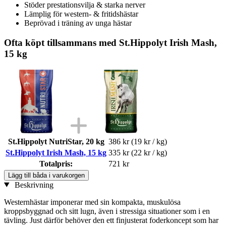
Stöder prestationsvilja & starka nerver
Lämplig för western- & fritidshästar
Beprövad i träning av unga hästar
Ofta köpt tillsammans med St.Hippolyt Irish Mash,
15 kg
St.Hippolyt NutriStar, 20 kg
386 kr
(19 kr / kg)
St.Hippolyt Irish Mash, 15 kg
335 kr
(22 kr / kg)
Totalpris:
721 kr
Lägg till båda i varukorgen
Beskrivning
Westernhästar imponerar med sin kompakta, muskulösa
kroppsbyggnad och sitt lugn, även i stressiga situationer som i en
tävling. Just därför behöver den ett finjusterat foderkoncept som har