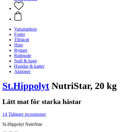
Varumärken
Foder
Tillskott
Häst
Ryttare
Ridmode
Stall & hage
Hundar & katter
Aktioner
St.Hippolyt
NutriStar, 20 kg
Lätt mat för starka hästar
14 Tidigare recensioner
St.Hippolyt NutriStar