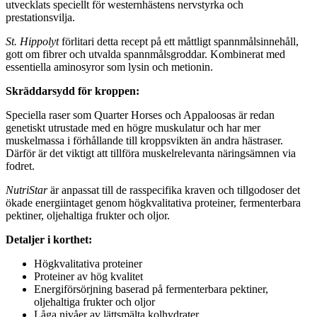
utvecklats speciellt för westernhästens nervstyrka och
prestationsvilja.
St. Hippolyt
förlitari detta recept på ett måttligt spannmålsinnehåll,
gott om fibrer och utvalda spannmålsgroddar. Kombinerat med
essentiella aminosyror som lysin och metionin.
Skräddarsydd för kroppen:
Speciella raser som Quarter Horses och Appaloosas är redan
genetiskt utrustade med en högre muskulatur och har mer
muskelmassa i förhållande till kroppsvikten än andra hästraser.
Därför är det viktigt att tillföra muskelrelevanta näringsämnen via
fodret.
NutriStar
är anpassat till de rasspecifika kraven och tillgodoser det
ökade energiintaget genom högkvalitativa proteiner, fermenterbara
pektiner, oljehaltiga frukter och oljor.
Detaljer i korthet:
Högkvalitativa proteiner
Proteiner av hög kvalitet
Energiförsörjning baserad på fermenterbara pektiner,
oljehaltiga frukter och oljor
Låga nivåer av lättsmälta kolhydrater