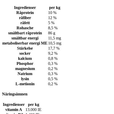
Ingredienser
per kg
Råprotein
10 %
råfiber
12 %
råfett
5 %
Rohasche
8,5 %
smältbart råprotein
86 g
smältbar energi
11,5 mg
metaboliserbar energi ME
10,5 mg
Stärkelse
17,7 %
socker
9,2 %
kalcium
0,8 %
Phosphor
0,3 %
magnesium
0,2 %
Natrium
0,3 %
lysin
0,5 %
L-metionin
0,2 %
Näringsämnen
Ingredienser
per kg
vitamin A
13.000 IE