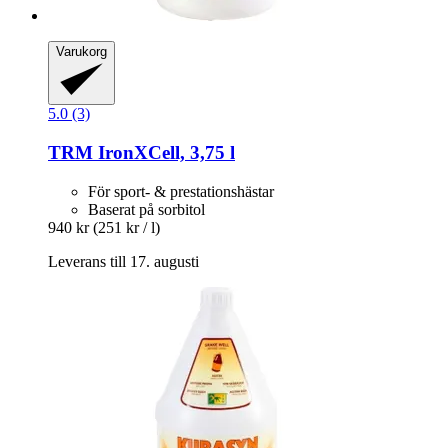
Varukorg
5.0 (3)
TRM
IronXCell, 3,75 l
För sport- & prestationshästar
Baserat på sorbitol
940 kr
(251 kr / l)
Leverans till 17. augusti