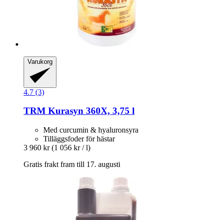
Varukorg
4.7 (3)
TRM
Kurasyn 360X, 3,75 l
Med curcumin & hyaluronsyra
Tilläggsfoder för hästar
3 960 kr
(1 056 kr / l)
Gratis frakt fram till 17. augusti