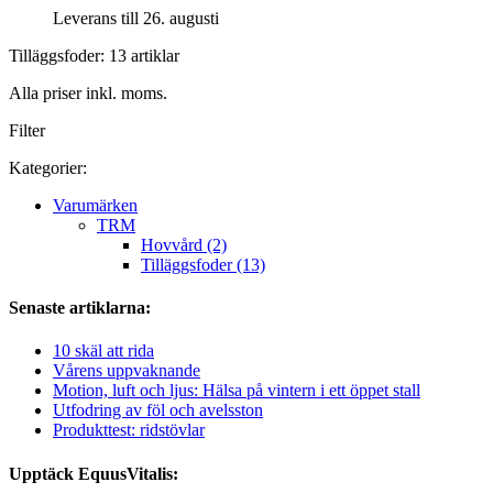
Leverans till 26. augusti
Tilläggsfoder: 13 artiklar
Alla priser inkl. moms.
Filter
Kategorier:
Varumärken
TRM
Hovvård (2)
Tilläggsfoder (13)
Senaste artiklarna:
10 skäl att rida
Vårens uppvaknande
Motion, luft och ljus: Hälsa på vintern i ett öppet stall
Utfodring av föl och avelsston
Produkttest: ridstövlar
Upptäck EquusVitalis: