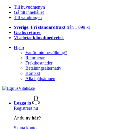
Till huvudmenyn
Gå till innehållet
Till varukorgen
Sverige: Fri standardfrakt
från 1 099 kr
Gratis returer
Vi arbetar
klimatmedvetet
.
Hjälp
Var är min beställning?
Returnerar
Fraktkostnader
Betalningsalternativ
Kontakt
Alla hjälpämnen
Logga in
Registrera nu
Är du
ny här?
Skapa konto