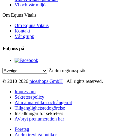
Vi och vår miljö
Om Equus Vitalis
Om Equus Vitalis
Kontakt
Vår grupp
Följ oss på
Ändra region/språk
© 2010-2026
niceshops GmbH
- All rights reserved.
Impressum
Sekretesspolicy
Allmänna villkor och ångerrät
Tillgänglighetsredogörelse
Inställningar för sekretess
Avbryt prenumeration här
Företag
Andra trevliga butiker