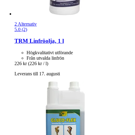
2 Alternativ
5.0 (2)
TRM
Linfröolja, 1 l
Högkvalitativt utförande
Från utvalda linfrön
226 kr
(226 kr / l)
Leverans till 17. augusti