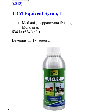
5.0 (2)
TRM
Equivent Syrup, 1 l
Med anis, pepparmynta & tallolja
Mörk sirap
634 kr
(634 kr / l)
Leverans till 17. augusti