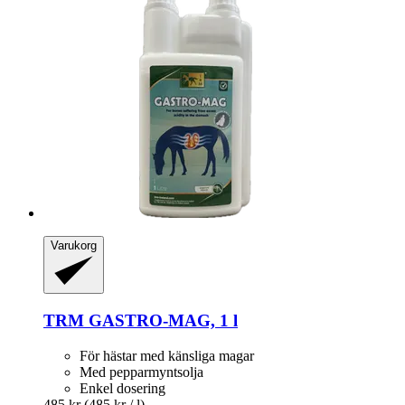
Varukorg
TRM
GASTRO-​MAG, 1 l
För hästar med känsliga magar
Med pepparmyntsolja
Enkel dosering
485 kr
(485 kr / l)