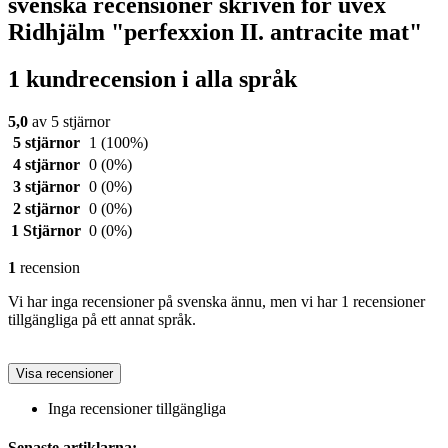
svenska recensioner skriven för uvex
Ridhjälm "perfexxion II. antracite mat"
1 kundrecension i alla språk
5,0
av 5 stjärnor
5 stjärnor
1
(100%)
4 stjärnor
0
(0%)
3 stjärnor
0
(0%)
2 stjärnor
0
(0%)
1 Stjärnor
0
(0%)
1
recension
Vi har inga recensioner på svenska ännu, men vi har 1 recensioner
tillgängliga på ett annat språk.
Visa recensioner
Inga recensioner tillgängliga
Senaste artiklarna: