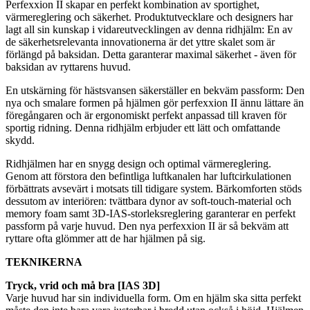
Perfexxion II skapar en perfekt kombination av sportighet,
värmereglering och säkerhet. Produktutvecklare och designers har
lagt all sin kunskap i vidareutvecklingen av denna ridhjälm: En av
de säkerhetsrelevanta innovationerna är det yttre skalet som är
förlängd på baksidan. Detta garanterar maximal säkerhet - även för
baksidan av ryttarens huvud.
En utskärning för hästsvansen säkerställer en bekväm passform: Den
nya och smalare formen på hjälmen gör perfexxion II ännu lättare än
föregångaren och är ergonomiskt perfekt anpassad till kraven för
sportig ridning. Denna ridhjälm erbjuder ett lätt och omfattande
skydd.
Ridhjälmen har en snygg design och optimal värmereglering.
Genom att förstora den befintliga luftkanalen har luftcirkulationen
förbättrats avsevärt i motsats till tidigare system. Bärkomforten stöds
dessutom av interiören: tvättbara dynor av soft-touch-material och
memory foam samt 3D-IAS-storleksreglering garanterar en perfekt
passform på varje huvud. Den nya perfexxion II är så bekväm att
ryttare ofta glömmer att de har hjälmen på sig.
TEKNIKERNA
Tryck, vrid och må bra [IAS 3D]
Varje huvud har sin individuella form. Om en hjälm ska sitta perfekt