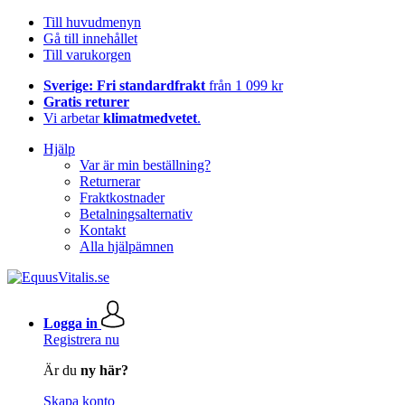
Till huvudmenyn
Gå till innehållet
Till varukorgen
Sverige: Fri standardfrakt
från 1 099 kr
Gratis returer
Vi arbetar
klimatmedvetet
.
Hjälp
Var är min beställning?
Returnerar
Fraktkostnader
Betalningsalternativ
Kontakt
Alla hjälpämnen
Logga in
Registrera nu
Är du
ny här?
Skapa konto