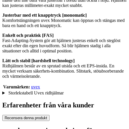
måste den inte bara vara justerbar i bredd utan också i höjd. Hjälmen
kan justeras millimeter-exakt mycket snabbt.
Justerbar med ett knapptryck [monomatic]
Komfortstängningen uvex Monomatic kan öppnas och stängas med
bara en hand och ett knapptryck.
Enkelt och praktisk [FAS]
Fast-Adapting-System gör att hjälmen justeras enkelt och steglöst
exakt efter din egen huvudform. Så blir hjälmen stadig i alla
situationer och alltid i optimal position.
Lätt och stabil [hardshell technology]
Ridhjälmen består av en sprutad utsida och ett EPS-insida. En
mycket verksam säkerhets-kombination. Slitstark, stötabsorberande
och värmeisolerande.
Varumärken:
uvex
Storlekstabell Uvex ridhjälmar
Erfarenheter från våra kunder
Recensera denna produkt