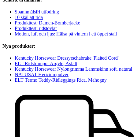
Spannmålsfri utfodring
10 skäl att rida
Produkttest: Damen-Bomberjacke
Produkttest: ridstövlar
Motion, luft och ljus: Hälsa på vintern i ett öppet stall
Nya produkter:
Kentucky Horsewear Dressyrschabrake 'Plaited Cord'
ELT Ridstrumpor Argyle, Asfalt
Kentucky Horsewear Nylongrimma Lammskinn soft, natural
NATUSAT Hericiumpulver
ELT Termo Teddy-Ridleggings Rica, Mahogny