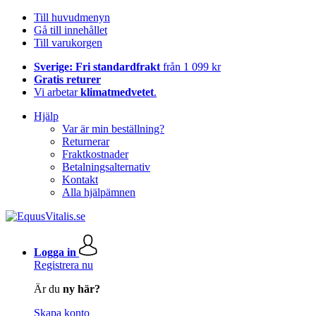
Till huvudmenyn
Gå till innehållet
Till varukorgen
Sverige: Fri standardfrakt
från 1 099 kr
Gratis returer
Vi arbetar
klimatmedvetet
.
Hjälp
Var är min beställning?
Returnerar
Fraktkostnader
Betalningsalternativ
Kontakt
Alla hjälpämnen
Logga in
Registrera nu
Är du
ny här?
Skapa konto