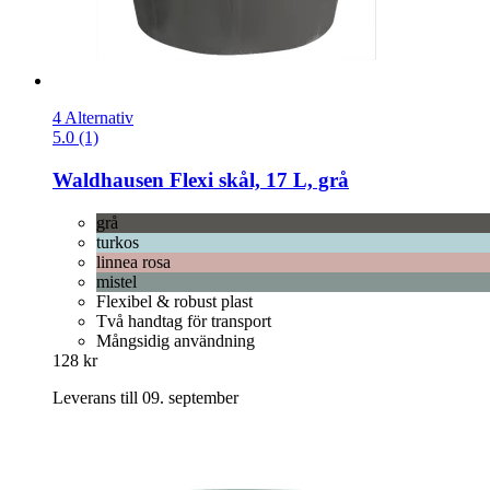
4 Alternativ
5.0 (1)
Waldhausen
Flexi skål, 17 L, grå
grå
turkos
linnea rosa
mistel
Flexibel & robust plast
Två handtag för transport
Mångsidig användning
128 kr
Leverans till 09. september