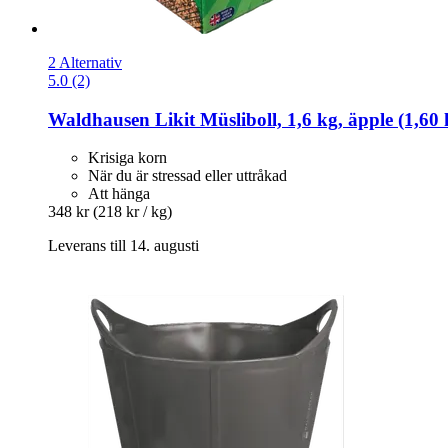
2 Alternativ
5.0 (2)
Waldhausen
Likit Müsliboll, 1,6 kg, äpple (1,60 
Krisiga korn
När du är stressad eller uttråkad
Att hänga
348 kr
(218 kr / kg)
Leverans till 14. augusti