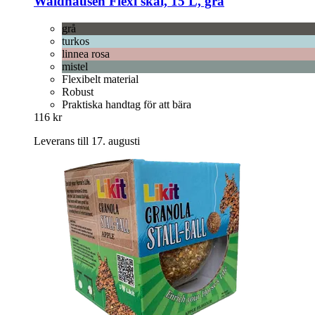
Waldhausen
Flexi skål, 15 L, grå
grå
turkos
linnea rosa
mistel
Flexibelt material
Robust
Praktiska handtag för att bära
116 kr
Leverans till 17. augusti