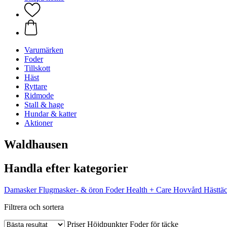
Varumärken
Foder
Tillskott
Häst
Ryttare
Ridmode
Stall & hage
Hundar & katter
Aktioner
Waldhausen
Handla efter kategorier
Damasker
Flugmasker- & öron
Foder
Health + Care
Hovvård
Hästtä
Filtrera och sortera
Priser
Höjdpunkter
Foder för täcke