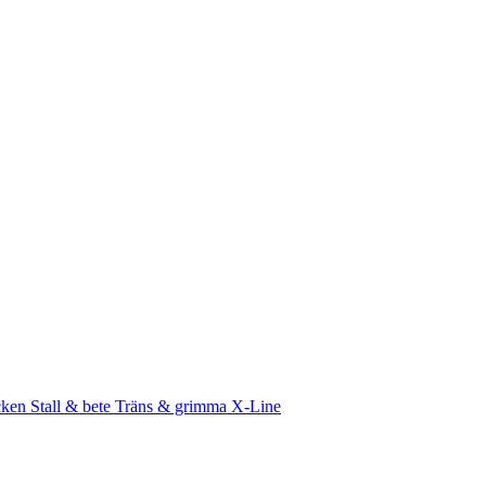
cken
Stall & bete
Träns & grimma
X-Line