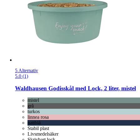
5 Alternativ
5.0 (1)
Waldhausen
Godisskål med Lock, 2 liter, mistel
mistel
grå
turkos
linnea rosa
nattblå
Stabil plast
Livsmedelsäker
Skrivbart lock