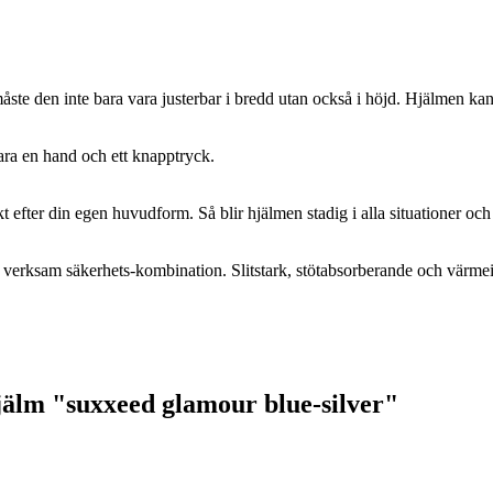
åste den inte bara vara justerbar i bredd utan också i höjd. Hjälmen ka
a en hand och ett knapptryck.
efter din egen huvudform. Så blir hjälmen stadig i alla situationer och a
 verksam säkerhets-kombination. Slitstark, stötabsorberande och värme
jälm "suxxeed glamour blue-silver"