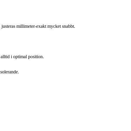
n justeras millimeter-exakt mycket snabbt.
lltid i optimal position.
isolerande.