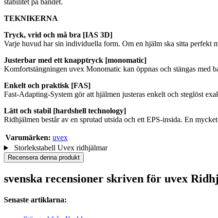
stabilitet på bandet.
TEKNIKERNA
Tryck, vrid och må bra [IAS 3D]
Varje huvud har sin individuella form. Om en hjälm ska sitta perfekt m
Justerbar med ett knapptryck [monomatic]
Komfortstängningen uvex Monomatic kan öppnas och stängas med bar
Enkelt och praktisk [FAS]
Fast-Adapting-System gör att hjälmen justeras enkelt och steglöst exakt 
Lätt och stabil [hardshell technology]
Ridhjälmen består av en sprutad utsida och ett EPS-insida. En mycket
Varumärken:
uvex
Storlekstabell Uvex ridhjälmar
Recensera denna produkt
svenska recensioner skriven för uvex Ridh
Senaste artiklarna: