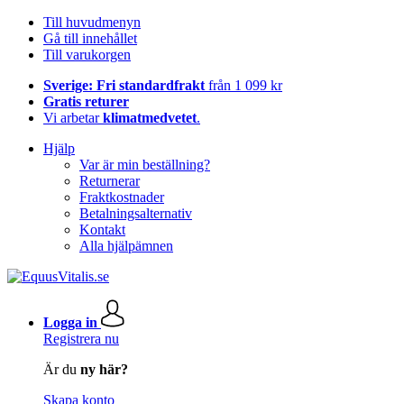
Till huvudmenyn
Gå till innehållet
Till varukorgen
Sverige: Fri standardfrakt
från 1 099 kr
Gratis returer
Vi arbetar
klimatmedvetet
.
Hjälp
Var är min beställning?
Returnerar
Fraktkostnader
Betalningsalternativ
Kontakt
Alla hjälpämnen
Logga in
Registrera nu
Är du
ny här?
Skapa konto