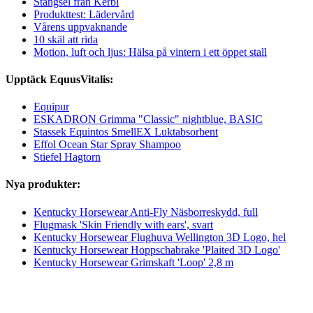
Stängsel från Kerbl
Produkttest: Lädervård
Vårens uppvaknande
10 skäl att rida
Motion, luft och ljus: Hälsa på vintern i ett öppet stall
Upptäck EquusVitalis:
Equipur
ESKADRON Grimma "Classic" nightblue, BASIC
Stassek Equintos SmellEX Luktabsorbent
Effol Ocean Star Spray Shampoo
Stiefel Hagtorn
Nya produkter:
Kentucky Horsewear Anti-Fly Näsborreskydd, full
Flugmask 'Skin Friendly with ears', svart
Kentucky Horsewear Flughuva Wellington 3D Logo, hel
Kentucky Horsewear Hoppschabrake 'Plaited 3D Logo'
Kentucky Horsewear Grimskaft 'Loop' 2,8 m