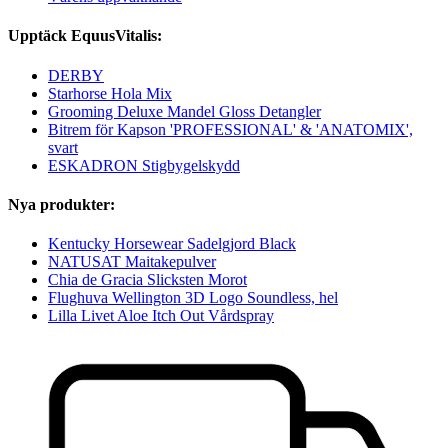
Upptäck EquusVitalis:
DERBY
Starhorse Hola Mix
Grooming Deluxe Mandel Gloss Detangler
Bitrem för Kapson 'PROFESSIONAL' & 'ANATOMIX',
svart
ESKADRON Stigbygelskydd
Nya produkter:
Kentucky Horsewear Sadelgjord Black
NATUSAT Maitakepulver
Chia de Gracia Slicksten Morot
Flughuva Wellington 3D Logo Soundless, hel
Lilla Livet Aloe Itch Out Vårdspray