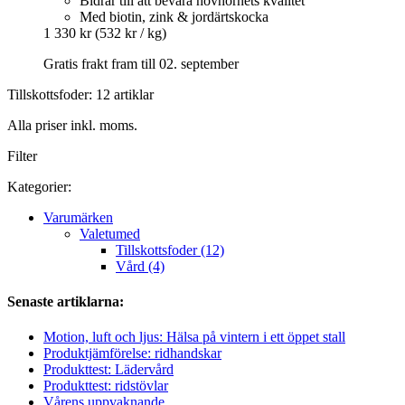
Bidrar till att bevara hovhornets kvalitet
Med biotin, zink & jordärtskocka
1 330 kr
(532 kr / kg)
Gratis frakt fram till 02. september
Tillskottsfoder: 12 artiklar
Alla priser inkl. moms.
Filter
Kategorier:
Varumärken
Valetumed
Tillskottsfoder (12)
Vård (4)
Senaste artiklarna:
Motion, luft och ljus: Hälsa på vintern i ett öppet stall
Produktjämförelse: ridhandskar
Produkttest: Lädervård
Produkttest: ridstövlar
Vårens uppvaknande