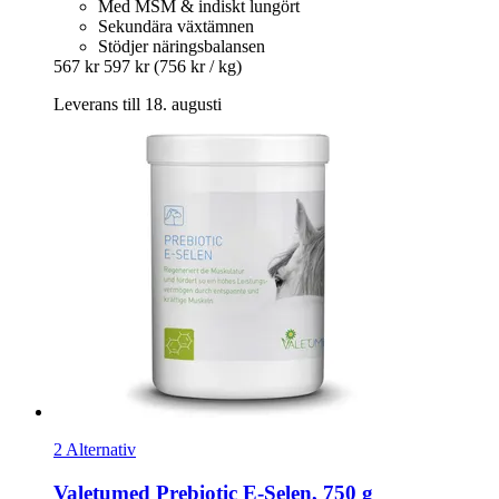
Med MSM & indiskt lungört
Sekundära växtämnen
Stödjer näringsbalansen
567 kr
597 kr
(756 kr / kg)
Leverans till 18. augusti
2 Alternativ
Valetumed
Prebiotic E-​Selen, 750 g