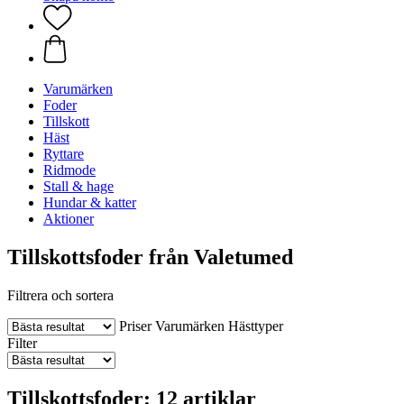
Varumärken
Foder
Tillskott
Häst
Ryttare
Ridmode
Stall & hage
Hundar & katter
Aktioner
Tillskottsfoder från Valetumed
Filtrera och sortera
Priser
Varumärken
Hästtyper
Filter
Tillskottsfoder: 12 artiklar