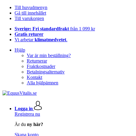
Till huvudmenyn
Gå till innehållet
Till varukorgen
Sverige: Fri standardfrakt
från 1 099 kr
Gratis returer
Vi arbetar
klimatmedvetet
.
Hjälp
Var är min beställning?
Returnerar
Fraktkostnader
Betalningsalternativ
Kontakt
Alla hjälpämnen
Logga in
Registrera nu
Är du
ny här?
Skapa konto