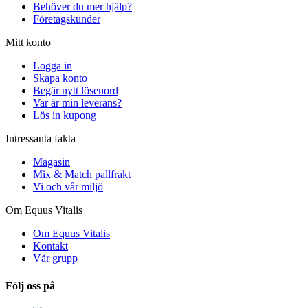
Behöver du mer hjälp?
Företagskunder
Mitt konto
Logga in
Skapa konto
Begär nytt lösenord
Var är min leverans?
Lös in kupong
Intressanta fakta
Magasin
Mix & Match pallfrakt
Vi och vår miljö
Om Equus Vitalis
Om Equus Vitalis
Kontakt
Vår grupp
Följ oss på