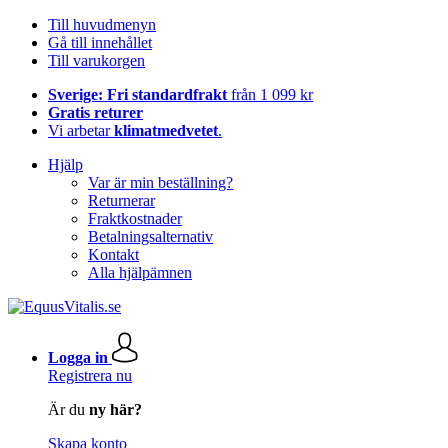
Till huvudmenyn
Gå till innehållet
Till varukorgen
Sverige: Fri standardfrakt
från 1 099 kr
Gratis returer
Vi arbetar
klimatmedvetet
.
Hjälp
Var är min beställning?
Returnerar
Fraktkostnader
Betalningsalternativ
Kontakt
Alla hjälpämnen
Logga in
Registrera nu
Är du
ny här?
Skapa konto