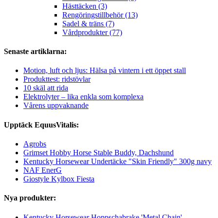
Hästtäcken (3)
Rengöringstillbehör (13)
Sadel & träns (7)
Vårdprodukter (77)
Senaste artiklarna:
Motion, luft och ljus: Hälsa på vintern i ett öppet stall
Produkttest: ridstövlar
10 skäl att rida
Elektrolyter – lika enkla som komplexa
Vårens uppvaknande
Upptäck EquusVitalis:
Agrobs
Grimset Hobby Horse Stable Buddy, Dachshund
Kentucky Horsewear Undertäcke "Skin Friendly" 300g navy
NAF EnerG
Giostyle Kylbox Fiesta
Nya produkter:
Kentucky Horsewear Hoppschabrake 'Metal Chain'