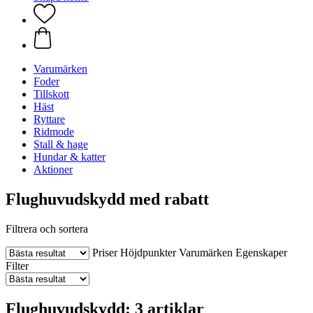
Varumärken
Foder
Tillskott
Häst
Ryttare
Ridmode
Stall & hage
Hundar & katter
Aktioner
Flughuvudskydd med rabatt
Filtrera och sortera
Priser
Höjdpunkter
Varumärken
Egenskaper
Filter
Flughuvudskydd: 3 artiklar