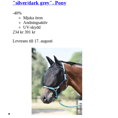
"silver/dark grey", Pony
-40%
Mjuka öron
Andningsaktiv
UV-skydd
234 kr
391 kr
Leverans till 17. augusti