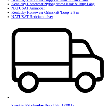
Kentucky Horsewear Nylongrimma Krok & Ring Lång
NATUSAT AminoSat
Kentucky Horsewear Grimskaft 'Loop' 2,8 m
NATUSAT Hericiumpulver
Sverige: Fri standardfrakt
från 1 099 kr