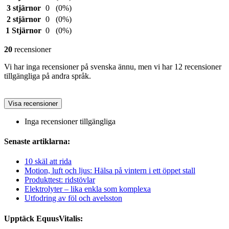
3 stjärnor
0
(0%)
2 stjärnor
0
(0%)
1 Stjärnor
0
(0%)
20
recensioner
Vi har inga recensioner på svenska ännu, men vi har 12 recensioner
tillgängliga på andra språk.
Visa recensioner
Inga recensioner tillgängliga
Senaste artiklarna:
10 skäl att rida
Motion, luft och ljus: Hälsa på vintern i ett öppet stall
Produkttest: ridstövlar
Elektrolyter – lika enkla som komplexa
Utfodring av föl och avelsston
Upptäck EquusVitalis: