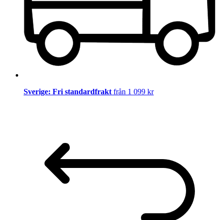
Sverige: Fri standardfrakt
från 1 099 kr