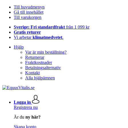
Till huvudmenyn
Gå till innehållet
Till varukorgen
Sverige: Fri standardfrakt
från 1 099 kr
Gratis returer
Vi arbetar
klimatmedvetet
.
Hjälp
Var är min beställning?
Returnerar
Fraktkostnader
Betalningsalternativ
Kontakt
Alla hjälpämnen
Logga in
Registrera nu
Är du
ny här?
Skapa konto