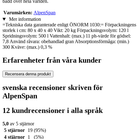
bädd över hela världen.
Varumärken:
AlpenSpan
Mer information
=Tekniska data garanterade enligt ÖNORM 1030:= Förpackningens
storlek i cm: 80 x 40 x 40 Vikt: 20 kg Förpackningsvolym: 120 l
Spridningsvolym: 500 l Vattenhalt: (max.) 11 ph-värde för gödsel:
7,8 Använd råvara: obehandlad gran Absorptionsförmåga: (min.)
300 Kväve: (max.) 0,3 %
Erfarenheter från våra kunder
Recensera denna produkt
svenska recensioner skriven för
AlpenSpan
12 kundrecensioner i alla språk
5,0
av 5 stjärnor
5 stjärnor
19
(95%)
4 stjärnor
1
(5%)