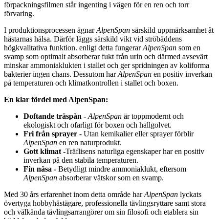
förpackningsfilmen står ingenting i vägen för en ren och torr
förvaring.
I produktionsprocessen ägnar
AlpenSpan
särskild uppmärksamhet åt
hästarnas hälsa. Därför läggs särskild vikt vid ströbäddens
högkvalitativa funktion. enligt detta fungerar
AlpenSpan
som en
svamp som optimalt absorberar fukt från urin och därmed avsevärt
minskar ammoniaklukten i stallet och ger spridningen av koliforma
bakterier ingen chans. Dessutom har
AlpenSpan
en positiv inverkan
på temperaturen och klimatkontrollen i stallet och boxen.
En klar fördel med AlpenSpan:
Doftande träspån -
AlpenSpan
är toppmodernt och
ekologiskt och ofarligt för boxen och hallgolvet.
Fri från sprayer -
Utan kemikalier eller sprayer förblir
AlpenSpan
en ren naturprodukt.
Gott klimat -
Träflisens naturliga egenskaper har en positiv
inverkan på den stabila temperaturen.
Fin näsa -
Betydligt mindre ammoniaklukt, eftersom
AlpenSpan
absorberar vätskor som en svamp.
Med 30 års erfarenhet inom detta område har
AlpenSpan
lyckats
övertyga hobbyhästägare, professionella tävlingsryttare samt stora
och välkända tävlingsarrangörer om sin filosofi och etablera sin