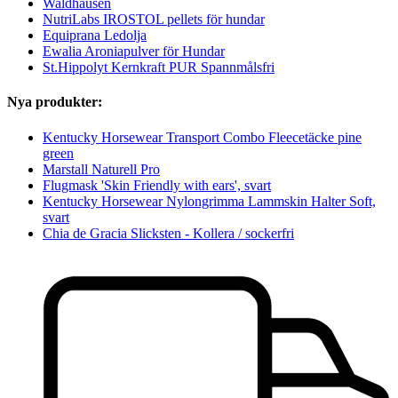
Waldhausen
NutriLabs IROSTOL pellets för hundar
Equiprana Ledolja
Ewalia Aroniapulver för Hundar
St.Hippolyt Kernkraft PUR Spannmålsfri
Nya produkter:
Kentucky Horsewear Transport Combo Fleecetäcke pine
green
Marstall Naturell Pro
Flugmask 'Skin Friendly with ears', svart
Kentucky Horsewear Nylongrimma Lammskin Halter Soft,
svart
Chia de Gracia Slicksten - Kollera / sockerfri