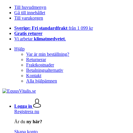
Till huvudmenyn
Gå till innehållet
Till varukorgen
Sverige: Fri standardfrakt
från 1 099 kr
Gratis returer
Vi arbetar
klimatmedvetet
.
Hjälp
Var är min beställning?
Returnerar
Fraktkostnader
Betalningsalternativ
Kontakt
Alla hjälpämnen
Logga in
Registrera nu
Är du
ny här?
Skapa konto