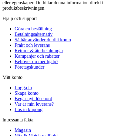
eller egenskaper. Du hittar denna information direkt i
produktbeskrivningen.
Hjälp och support
Göra en beställning
Betalningsalternativ
Så här använder du ditt konto
Frakt och leverans
Returer & återbetalningar
Kampanjer och rabatter
Behöver du mer hjälp?
Företagskunder
Mitt konto
Logga in
Skapa konto
Begär nytt lösenord
Var är min leverans?
Lös in kupong
Intressanta fakta
Magasin
Mix & Match pallfrakt