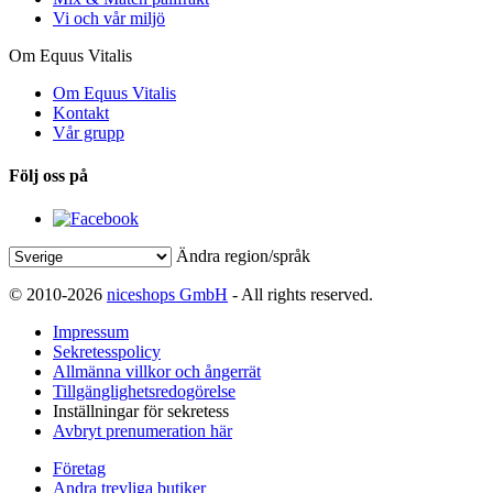
Vi och vår miljö
Om Equus Vitalis
Om Equus Vitalis
Kontakt
Vår grupp
Följ oss på
Ändra region/språk
© 2010-2026
niceshops GmbH
- All rights reserved.
Impressum
Sekretesspolicy
Allmänna villkor och ångerrät
Tillgänglighetsredogörelse
Inställningar för sekretess
Avbryt prenumeration här
Företag
Andra trevliga butiker