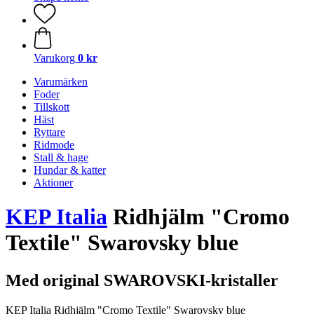
Varukorg
0 kr
Varumärken
Foder
Tillskott
Häst
Ryttare
Ridmode
Stall & hage
Hundar & katter
Aktioner
KEP Italia
Ridhjälm "Cromo
Textile" Swarovsky blue
Med original SWAROVSKI-kristaller
KEP Italia Ridhjälm "Cromo Textile" Swarovsky blue