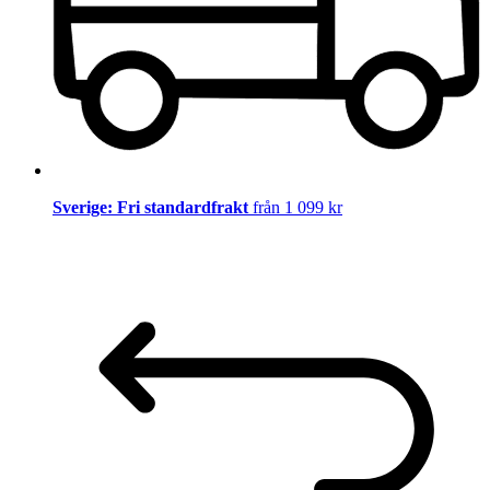
Sverige: Fri standardfrakt
från 1 099 kr