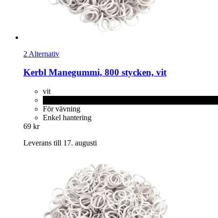
2 Alternativ
Kerbl
Manegummi, 800 stycken, vit
vit
svart
För vävning
Enkel hantering
69 kr
Leverans till 17. augusti