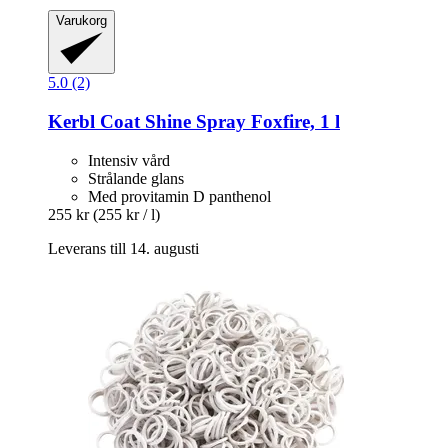
Varukorg
5.0 (2)
Kerbl
Coat Shine Spray Foxfire, 1 l
Intensiv vård
Strålande glans
Med provitamin D panthenol
255 kr
(255 kr / l)
Leverans till 14. augusti