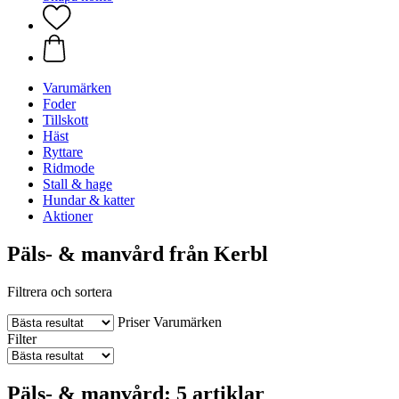
Varumärken
Foder
Tillskott
Häst
Ryttare
Ridmode
Stall & hage
Hundar & katter
Aktioner
Päls- & manvård från Kerbl
Filtrera och sortera
Priser
Varumärken
Filter
Päls- & manvård: 5 artiklar