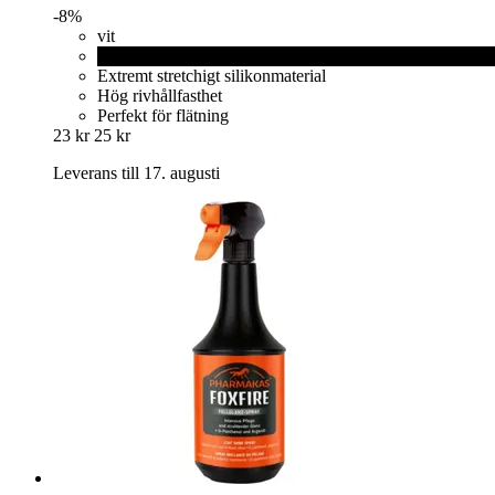
-8%
vit
svart
Extremt stretchigt silikonmaterial
Hög rivhållfasthet
Perfekt för flätning
23 kr
25 kr
Leverans till 17. augusti