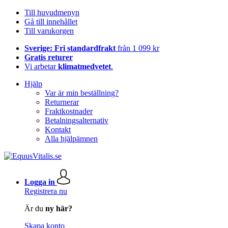
Till huvudmenyn
Gå till innehållet
Till varukorgen
Sverige: Fri standardfrakt
från 1 099 kr
Gratis returer
Vi arbetar
klimatmedvetet
.
Hjälp
Var är min beställning?
Returnerar
Fraktkostnader
Betalningsalternativ
Kontakt
Alla hjälpämnen
Logga in
Registrera nu
Är du
ny här?
Skapa konto