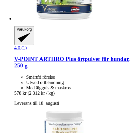
Varukorg
4.0 (1)
V-POINT
ARTHRO Plus örtpulver för hundar,
250 g
Smärtfri rörelse
Utvald örtblandning
Med älggräs & maskros
578 kr
(2 312 kr / kg)
Leverans till 18. augusti