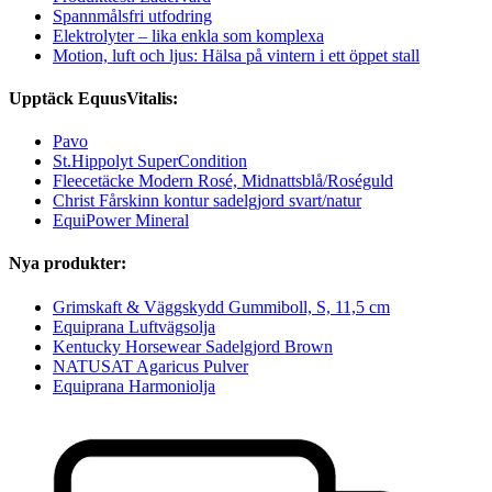
Spannmålsfri utfodring
Elektrolyter – lika enkla som komplexa
Motion, luft och ljus: Hälsa på vintern i ett öppet stall
Upptäck EquusVitalis:
Pavo
St.Hippolyt SuperCondition
Fleecetäcke Modern Rosé, Midnattsblå/Roséguld
Christ Fårskinn kontur sadelgjord svart/natur
EquiPower Mineral
Nya produkter:
Grimskaft & Väggskydd Gummiboll, S, 11,5 cm
Equiprana Luftvägsolja
Kentucky Horsewear Sadelgjord Brown
NATUSAT Agaricus Pulver
Equiprana Harmoniolja