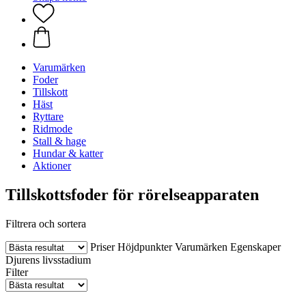
Varumärken
Foder
Tillskott
Häst
Ryttare
Ridmode
Stall & hage
Hundar & katter
Aktioner
Tillskottsfoder för rörelseapparaten
Filtrera och sortera
Priser
Höjdpunkter
Varumärken
Egenskaper
Djurens livsstadium
Filter