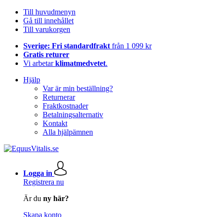
Till huvudmenyn
Gå till innehållet
Till varukorgen
Sverige: Fri standardfrakt
från 1 099 kr
Gratis returer
Vi arbetar
klimatmedvetet
.
Hjälp
Var är min beställning?
Returnerar
Fraktkostnader
Betalningsalternativ
Kontakt
Alla hjälpämnen
Logga in
Registrera nu
Är du
ny här?
Skapa konto