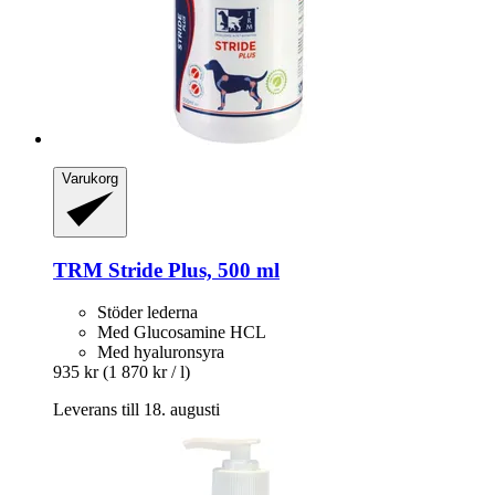
Varukorg
TRM
Stride Plus, 500 ml
Stöder lederna
Med Glucosamine HCL
Med hyaluronsyra
935 kr
(1 870 kr / l)
Leverans till 18. augusti