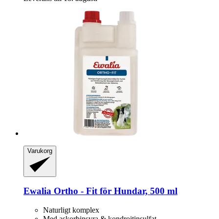
Varukorg
Ewalia
Ortho -​ Fit för Hundar, 500 ml
Naturligt komplex
Med askorbinsyra & kondroitinsulfat