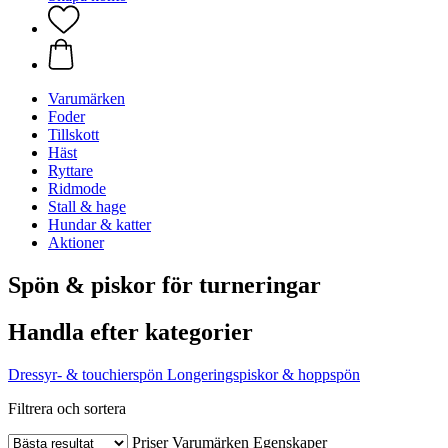
Varumärken
Foder
Tillskott
Häst
Ryttare
Ridmode
Stall & hage
Hundar & katter
Aktioner
Spön & piskor för turneringar
Handla efter kategorier
Dressyr- & touchierspön
Longeringspiskor & hoppspön
Filtrera och sortera
Priser
Varumärken
Egenskaper