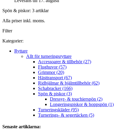
Leverans till 17. augusti
Spön & piskor: 3 artiklar
Alla priser inkl. moms.
Filter
Kategorier:
Ryttare
Allt för turneringsryttare
Accessoarer & tillbehör (27)
Flughuvor (57)
Grimmor (20)
Hästtransport (67)
Ridhjälmar & hjälmtillbehör (62)
Schabracker (166)
Spön & piskor (3)
Dressyr- & touchierspön (2)
Longeringspiskor & hoppspön (1)
Turneringskläder (95)
Turnerings- & segertäcken (5)
Senaste artiklarna: