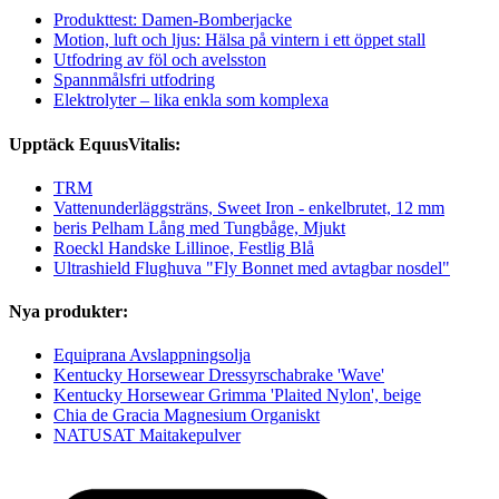
Produkttest: Damen-Bomberjacke
Motion, luft och ljus: Hälsa på vintern i ett öppet stall
Utfodring av föl och avelsston
Spannmålsfri utfodring
Elektrolyter – lika enkla som komplexa
Upptäck EquusVitalis:
TRM
Vattenunderläggsträns, Sweet Iron - enkelbrutet, 12 mm
beris Pelham Lång med Tungbåge, Mjukt
Roeckl Handske Lillinoe, Festlig Blå
Ultrashield Flughuva "Fly Bonnet med avtagbar nosdel"
Nya produkter:
Equiprana Avslappningsolja
Kentucky Horsewear Dressyrschabrake 'Wave'
Kentucky Horsewear Grimma 'Plaited Nylon', beige
Chia de Gracia Magnesium Organiskt
NATUSAT Maitakepulver