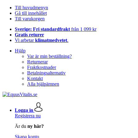
Till huvudmenyn
Gå till innehållet
Till varukorgen
Sverige: Fri standardfrakt
från 1 099 kr
Gratis returer
Vi arbetar
klimatmedvetet
.
Hjälp
Var är min beställning?
Returnerar
Fraktkostnader
Betalningsalternativ
Kontakt
Alla hjälpämnen
Logga in
Registrera nu
Är du
ny här?
Skapa konto