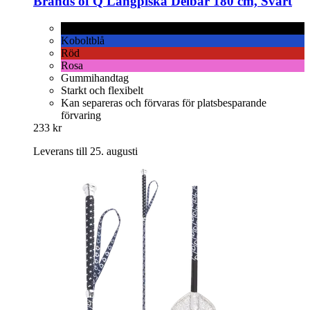
Brands of Q
Långpiska Delbar 180 cm, Svart
Svart
Koboltblå
Röd
Rosa
Gummihandtag
Starkt och flexibelt
Kan separeras och förvaras för platsbesparande
förvaring
233 kr
Leverans till 25. augusti