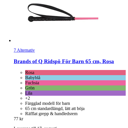
7 Alternativ
Brands of Q
Ridspö För Barn 65 cm, Rosa
Rosa
Babyblå
Fuchsia
Grön
Lila
+2
Färgglad modell för barn
65 cm standardlängd, lätt att böja
Räfflat grepp & handledsrem
77 kr