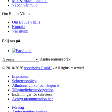
Mix & Match pallfrakt
Vi och vår miljö
Om Equus Vitalis
Om Equus Vitalis
Kontakt
Vår grupp
Följ oss på
Ändra region/språk
© 2010-2026
niceshops GmbH
- All rights reserved.
Impressum
Sekretesspolicy
Allmänna villkor och ångerrät
Tillgänglighetsredogörelse
Inställningar för sekretess
Avbryt prenumeration här
Företag
Andra trevliga butiker