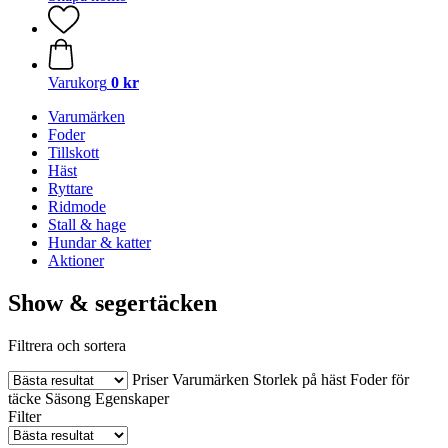
Varukorg
0 kr
Varumärken
Foder
Tillskott
Häst
Ryttare
Ridmode
Stall & hage
Hundar & katter
Aktioner
Show & segertäcken
Filtrera och sortera
Priser
Varumärken
Storlek på häst
Foder för
täcke
Säsong
Egenskaper
Filter