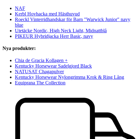
NAF
Kerbl Hovhacka med Hästhuvud
Roeckl Vinterridhandskar för Barn "Warwick Junior" navy
blue
Utetäcke Nordic, High Neck Light, Midnattblå
PIKEUR Hybridjacka Herr Basic, navy
Nya produkter:
Chia de Gracia Kollagen +
Kentucky Horsewear Sadelgjord Black
NATUSAT Chagapulver
Kentucky Horsewear Nylongrimma Krok & Ring Lång
Equiprana The Collection