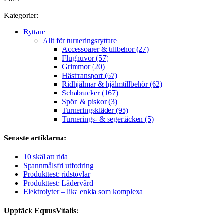
Kategorier:
Ryttare
Allt för turneringsryttare
Accessoarer & tillbehör (27)
Flughuvor (57)
Grimmor (20)
Hästtransport (67)
Ridhjälmar & hjälmtillbehör (62)
Schabracker (167)
Spön & piskor (3)
Turneringskläder (95)
Turnerings- & segertäcken (5)
Senaste artiklarna:
10 skäl att rida
Spannmålsfri utfodring
Produkttest: ridstövlar
Produkttest: Lädervård
Elektrolyter – lika enkla som komplexa
Upptäck EquusVitalis: