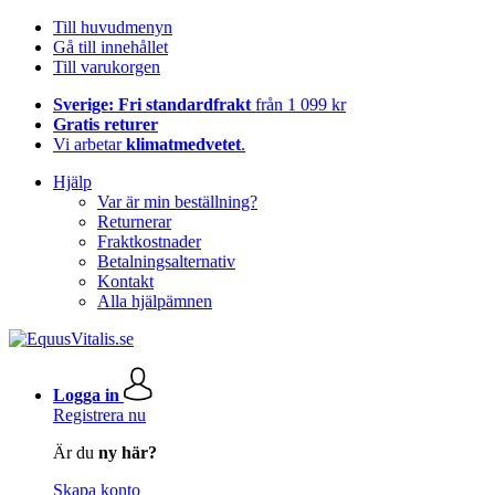
Till huvudmenyn
Gå till innehållet
Till varukorgen
Sverige: Fri standardfrakt
från 1 099 kr
Gratis returer
Vi arbetar
klimatmedvetet
.
Hjälp
Var är min beställning?
Returnerar
Fraktkostnader
Betalningsalternativ
Kontakt
Alla hjälpämnen
Logga in
Registrera nu
Är du
ny här?
Skapa konto