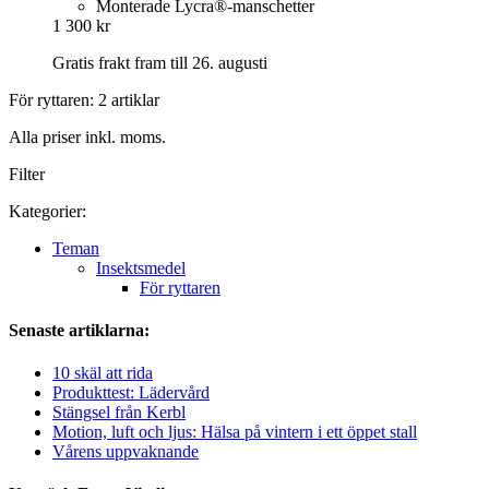
Monterade Lycra®-manschetter
1 300 kr
Gratis frakt fram till 26. augusti
För ryttaren: 2 artiklar
Alla priser inkl. moms.
Filter
Kategorier:
Teman
Insektsmedel
För ryttaren
Senaste artiklarna:
10 skäl att rida
Produkttest: Lädervård
Stängsel från Kerbl
Motion, luft och ljus: Hälsa på vintern i ett öppet stall
Vårens uppvaknande