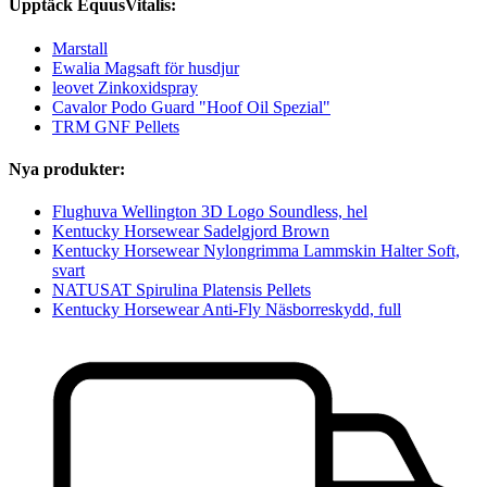
Upptäck EquusVitalis:
Marstall
Ewalia Magsaft för husdjur
leovet Zinkoxidspray
Cavalor Podo Guard "Hoof Oil Spezial"
TRM GNF Pellets
Nya produkter:
Flughuva Wellington 3D Logo Soundless, hel
Kentucky Horsewear Sadelgjord Brown
Kentucky Horsewear Nylongrimma Lammskin Halter Soft,
svart
NATUSAT Spirulina Platensis Pellets
Kentucky Horsewear Anti-Fly Näsborreskydd, full