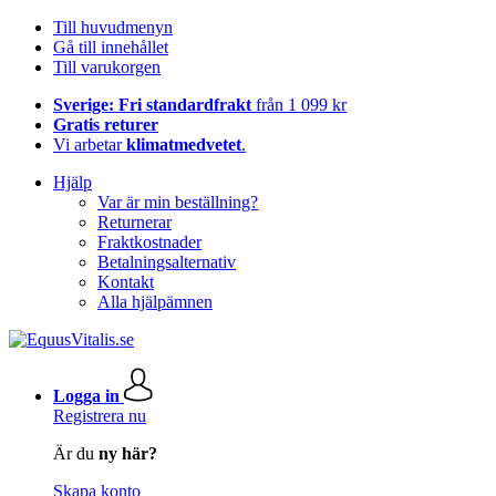
Till huvudmenyn
Gå till innehållet
Till varukorgen
Sverige: Fri standardfrakt
från 1 099 kr
Gratis returer
Vi arbetar
klimatmedvetet
.
Hjälp
Var är min beställning?
Returnerar
Fraktkostnader
Betalningsalternativ
Kontakt
Alla hjälpämnen
Logga in
Registrera nu
Är du
ny här?
Skapa konto