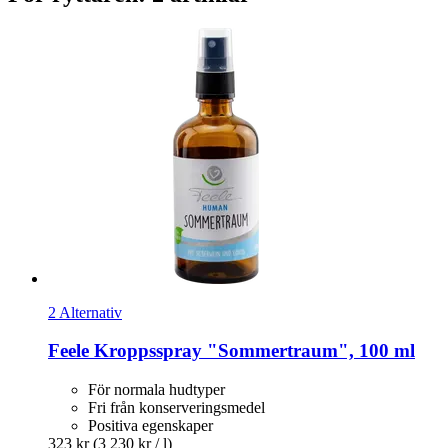
2 Alternativ
Feele
Kroppsspray "Sommertraum", 100 ml
För normala hudtyper
Fri från konserveringsmedel
Positiva egenskaper
323 kr
(3 230 kr / l)