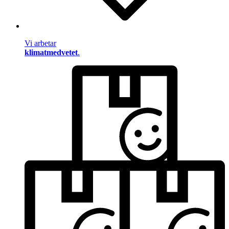
Vi arbetar
klimatmedvetet
.