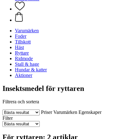
Varumärken
Foder
Tillskott
Häst
Ryttare
Ridmode
Stall & hage
Hundar & katter
Aktioner
Insektsmedel för ryttaren
Filtrera och sortera
Priser
Varumärken
Egenskaper
Filter
För ryttaren: 2 artiklar