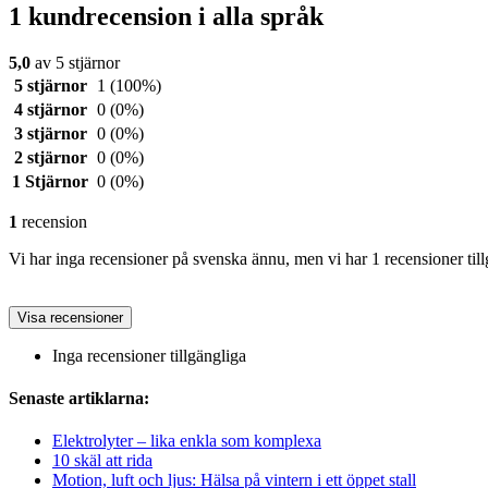
1 kundrecension i alla språk
5,0
av 5 stjärnor
5 stjärnor
1
(100%)
4 stjärnor
0
(0%)
3 stjärnor
0
(0%)
2 stjärnor
0
(0%)
1 Stjärnor
0
(0%)
1
recension
Vi har inga recensioner på svenska ännu, men vi har 1 recensioner till
Visa recensioner
Inga recensioner tillgängliga
Senaste artiklarna:
Elektrolyter – lika enkla som komplexa
10 skäl att rida
Motion, luft och ljus: Hälsa på vintern i ett öppet stall