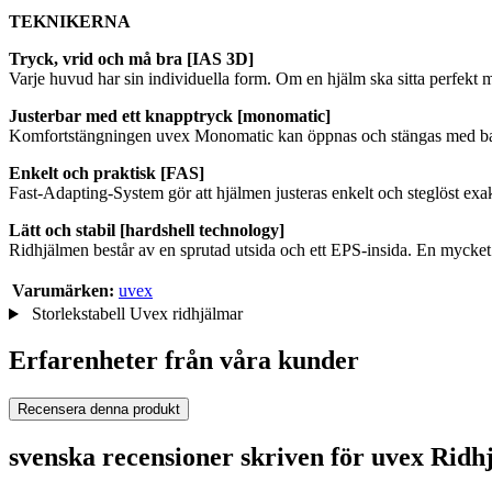
TEKNIKERNA
Tryck, vrid och må bra [IAS 3D]
Varje huvud har sin individuella form. Om en hjälm ska sitta perfekt m
Justerbar med ett knapptryck [monomatic]
Komfortstängningen uvex Monomatic kan öppnas och stängas med bar
Enkelt och praktisk [FAS]
Fast-Adapting-System gör att hjälmen justeras enkelt och steglöst exakt 
Lätt och stabil [hardshell technology]
Ridhjälmen består av en sprutad utsida och ett EPS-insida. En mycket
Varumärken:
uvex
Storlekstabell Uvex ridhjälmar
Erfarenheter från våra kunder
Recensera denna produkt
svenska recensioner skriven för uvex Rid