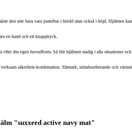
åste den inte bara vara justerbar i bredd utan också i höjd. Hjälmen ka
a en hand och ett knapptryck.
efter din egen huvudform. Så blir hjälmen stadig i alla situationer och a
 verksam säkerhets-kombination. Slitstark, stötabsorberande och värme
hjälm "suxxeed active navy mat"