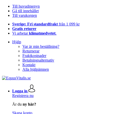
Till huvudmenyn
Gå till innehållet
Till varukorgen
Sverige: Fri standardfrakt
från 1 099 kr
Gratis returer
Vi arbetar
klimatmedvetet
.
Hjälp
Var är min beställning?
Returnerar
Fraktkostnader
Betalningsalternativ
Kontakt
Alla hjälpämnen
Logga in
Registrera nu
Är du
ny här?
Skapa konto