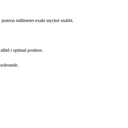
n justeras millimeter-exakt mycket snabbt.
lltid i optimal position.
isolerande.