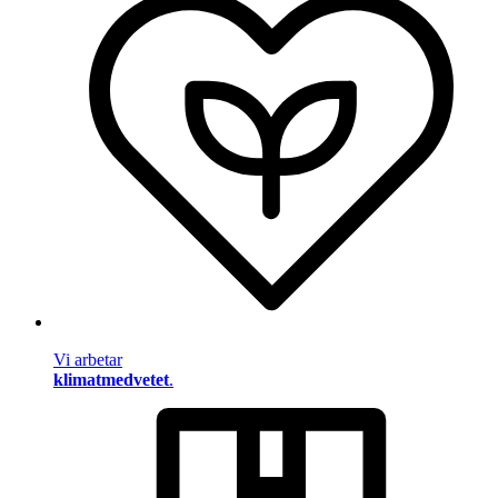
Vi arbetar
klimatmedvetet
.