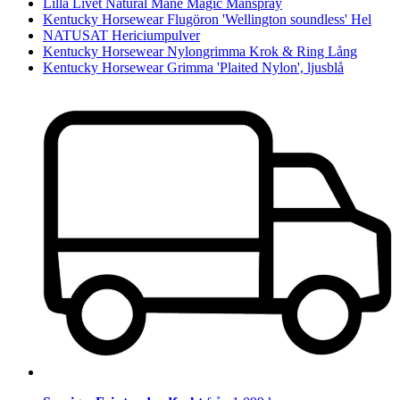
Lilla Livet Natural Mane Magic Manspray
Kentucky Horsewear Flugöron 'Wellington soundless' Hel
NATUSAT Hericiumpulver
Kentucky Horsewear Nylongrimma Krok & Ring Lång
Kentucky Horsewear Grimma 'Plaited Nylon', ljusblå