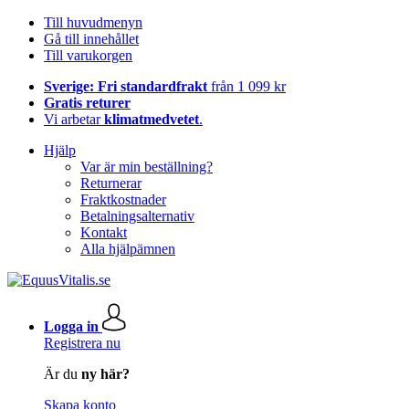
Till huvudmenyn
Gå till innehållet
Till varukorgen
Sverige: Fri standardfrakt
från 1 099 kr
Gratis returer
Vi arbetar
klimatmedvetet
.
Hjälp
Var är min beställning?
Returnerar
Fraktkostnader
Betalningsalternativ
Kontakt
Alla hjälpämnen
Logga in
Registrera nu
Är du
ny här?
Skapa konto