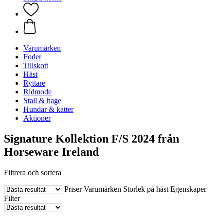
Varumärken
Foder
Tillskott
Häst
Ryttare
Ridmode
Stall & hage
Hundar & katter
Aktioner
Signature Kollektion F/S 2024 från
Horseware Ireland
Filtrera och sortera
Priser
Varumärken
Storlek på häst
Egenskaper
Filter