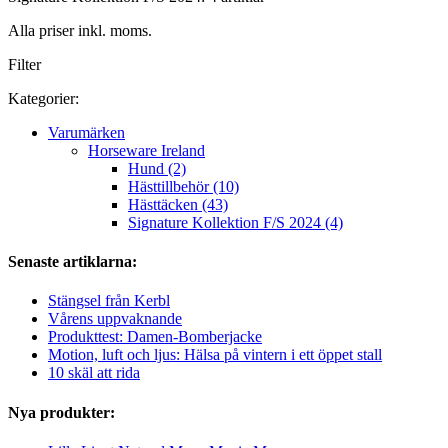
Alla priser inkl. moms.
Filter
Kategorier:
Varumärken
Horseware Ireland
Hund (2)
Hästtillbehör (10)
Hästtäcken (43)
Signature Kollektion F/S 2024 (4)
Senaste artiklarna:
Stängsel från Kerbl
Vårens uppvaknande
Produkttest: Damen-Bomberjacke
Motion, luft och ljus: Hälsa på vintern i ett öppet stall
10 skäl att rida
Nya produkter: